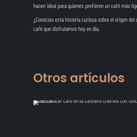
hacen ideal para quienes prefieren un café más lig
¿Conocías esta historia curiosa sobre el origen de
café que disfrutamos hoy en día.
JOE
en
septiembre 11, 2023
¿Cómo hacer
café en la
Otros artículos
Chemex?