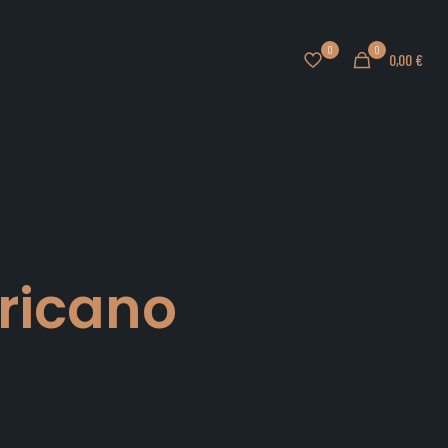
0
0
0,00 €
ericano