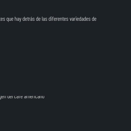
tes que hay detrás de las diferentes variedades de
JOE
en
abril 30, 2024
0
El origen del
café
Americano