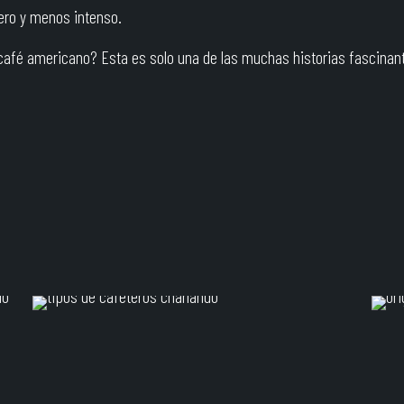
ero y menos intenso.
l café americano? Esta es solo una de las muchas historias fascinan
JOE
en
febrero 21, 2024
0
Tipos de
cafeteros