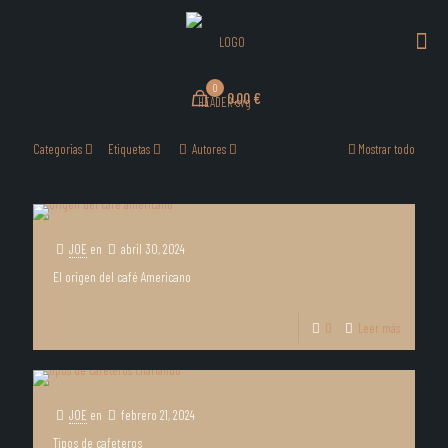
0
0,00 €
Categorias
Etiquetas
Autores
Mostrar todo
JOE
en
abril 30, 2024
El origen del café Americano
0
Leer más
JOE
en
febrero 21, 2024
Tipos de cafeteros