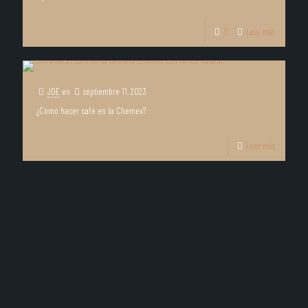
0
Leer más
JOE
en
septiembre 11, 2023
¿Cómo hacer café en la Chemex?
Leer más