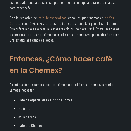
éste es evitar que la persona se queme mientras manipula la cafetera o la usa
para hacer café.
Con la explosión del
café de especialidad
, como los que tenemos en
Mr. You
Coffee
, recobró vida. Esta cafetera no tiene electricidad, ni pantallas ni botones.
Esta cafetera hace regresar a la manera original de hacer café. Existe un enorme
placer visual disfrutar el cómo hacer café en la Chemex, ya que su diseño aporta
una estética al alcance de pocos.
Entonces, ¿Cómo hacer café
en la Chemex?
A continuación te vamos a explicar cómo hacer café en la Chemex, para ello
vamos a necesitar:
Café de especialidad de Mr. You Coffee.
Molinillo
Agua hervida
Cafetera Chemex