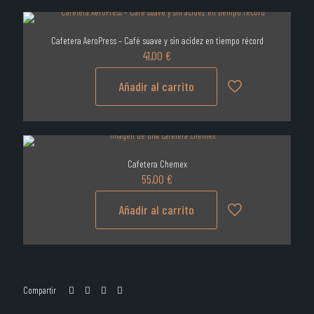
Cafetera AeroPress – Café suave y sin acidez en tiempo récord
41,00
€
Añadir al carrito
Cafetera Chemex
55,00
€
Añadir al carrito
Compartir