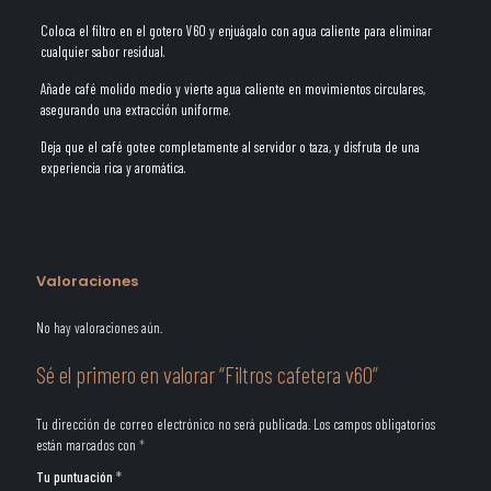
Coloca el filtro en el gotero V60 y enjuágalo con agua caliente para eliminar
cualquier sabor residual.
Añade café molido medio y vierte agua caliente en movimientos circulares,
asegurando una extracción uniforme.
Deja que el café gotee completamente al servidor o taza, y disfruta de una
experiencia rica y aromática.
Valoraciones
No hay valoraciones aún.
Sé el primero en valorar “Filtros cafetera v60”
Tu dirección de correo electrónico no será publicada.
Los campos obligatorios
están marcados con
*
Tu puntuación
*