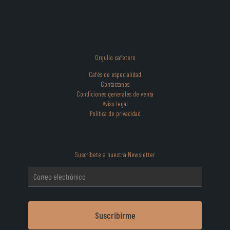
la
página
de
producto
Orgullo cafetero
Cafés de especialidad
Contáctanos
Condiciones generales de venta
Aviso legal
Política de privacidad
Suscríbete a nuestra Newsletter