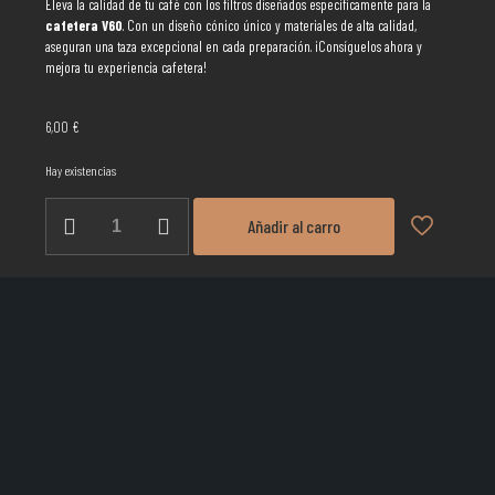
Eleva la calidad de tu café con los filtros diseñados específicamente para la
cafetera V60
. Con un diseño cónico único y materiales de alta calidad,
aseguran una taza excepcional en cada preparación. ¡Consíguelos ahora y
mejora tu experiencia cafetera!
6,00
€
Hay existencias
Filtros
Añadir al carro
cafetera
v60
cantidad