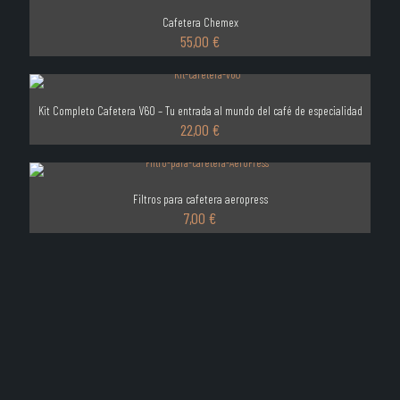
Cafetera Chemex
55,00
€
Kit Completo Cafetera V60 – Tu entrada al mundo del café de especialidad
22,00
€
Filtros para cafetera aeropress
7,00
€