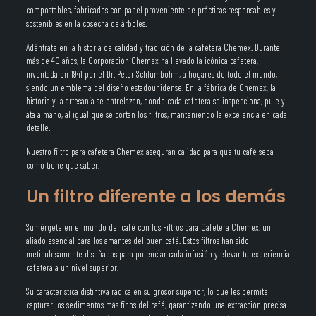
compostables, fabricados con papel proveniente de prácticas responsables y
sostenibles en la cosecha de árboles.
Adéntrate en la historia de calidad y tradición de la cafetera Chemex. Durante
más de 40 años, la Corporación Chemex ha llevado la icónica cafetera,
inventada en 1941 por el Dr. Peter Schlumbohm, a hogares de todo el mundo,
siendo un emblema del diseño estadounidense. En la fábrica de Chemex, la
historia y la artesanía se entrelazan, donde cada cafetera se inspecciona, pule y
ata a mano, al igual que se cortan los filtros, manteniendo la excelencia en cada
detalle.
Nuestro filtro para cafetera Chemex aseguran calidad para que tu café sepa
como tiene que saber.
Un filtro diferente a los demás
Sumérgete en el mundo del café con los Filtros para Cafetera Chemex, un
aliado esencial para los amantes del buen café. Estos filtros han sido
meticulosamente diseñados para potenciar cada infusión y elevar tu experiencia
cafetera a un nivel superior.
Su característica distintiva radica en su grosor superior, lo que les permite
capturar los sedimentos más finos del café, garantizando una extracción precisa