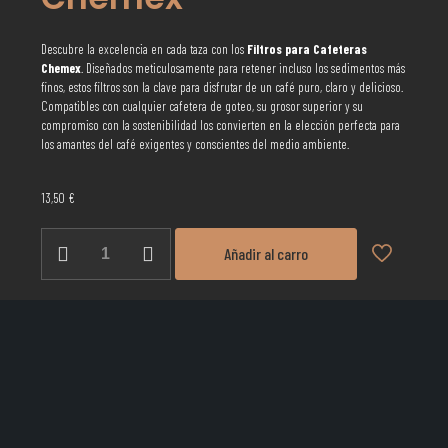
Descubre la excelencia en cada taza con los
Filtros para Cafeteras
Chemex
. Diseñados meticulosamente para retener incluso los sedimentos más
finos, estos filtros son la clave para disfrutar de un café puro, claro y delicioso.
Compatibles con cualquier cafetera de goteo, su grosor superior y su
compromiso con la sostenibilidad los convierten en la elección perfecta para
los amantes del café exigentes y conscientes del medio ambiente.
13,50
€
Filtro
Añadir al carro
Cafetera
Chemex
cantidad